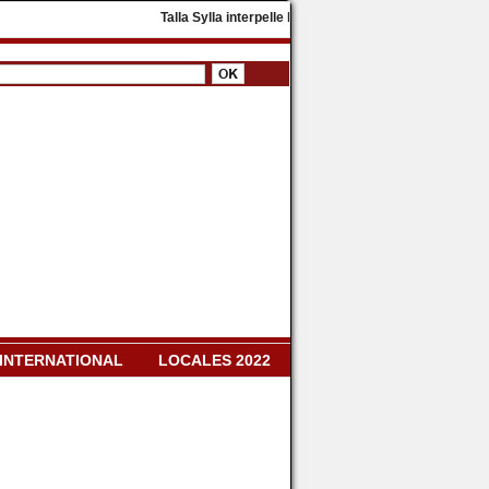
​Talla Sylla interpelle Diomaye Faye : « Il faut dissoudr
INTERNATIONAL
LOCALES 2022