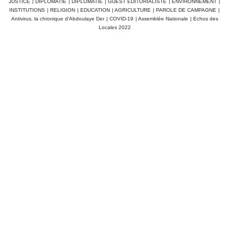
JUSTICE
|
DIPLOMATIE
|
DIPLOMATIE
|
GUEST EDITORIALISTE
|
ENVIRONNEMENT
|
INSTITUTIONS
|
RELIGION
|
EDUCATION
|
AGRICULTURE
|
PAROLE DE CAMPAGNE
|
Antivirus, la chronique d'Abdoulaye Der
|
COVID-19
|
Assemblée Nationale
|
Echos des
Locales 2022