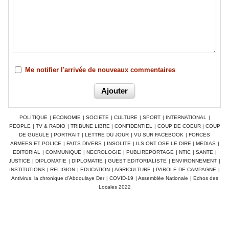
Me notifier l'arrivée de nouveaux commentaires
POLITIQUE
|
ECONOMIE
|
SOCIETE
|
CULTURE
|
SPORT
|
INTERNATIONAL
|
PEOPLE
|
TV & RADIO
|
TRIBUNE LIBRE
|
CONFIDENTIEL
|
COUP DE COEUR
|
COUP
DE GUEULE
|
PORTRAIT
|
LETTRE DU JOUR
|
VU SUR FACEBOOK
|
FORCES
ARMEES ET POLICE
|
FAITS DIVERS
|
INSOLITE
|
ILS ONT OSE LE DIRE
|
MEDIAS
|
EDITORIAL
|
COMMUNIQUE
|
NECROLOGIE
|
PUBLIREPORTAGE
|
NTIC
|
SANTE
|
JUSTICE
|
DIPLOMATIE
|
DIPLOMATIE
|
GUEST EDITORIALISTE
|
ENVIRONNEMENT
|
INSTITUTIONS
|
RELIGION
|
EDUCATION
|
AGRICULTURE
|
PAROLE DE CAMPAGNE
|
Antivirus, la chronique d'Abdoulaye Der
|
COVID-19
|
Assemblée Nationale
|
Echos des
Locales 2022